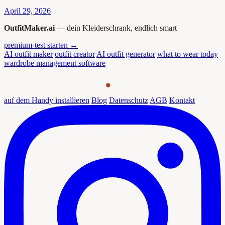
April 29, 2026
OutfitMaker.ai
— dein Kleiderschrank, endlich smart
premium-test starten →
AI outfit maker
outfit creator
AI outfit generator
what to wear today
wardrobe management software
outfit
maker
auf dem Handy installieren
Blog
Datenschutz
AGB
Kontakt