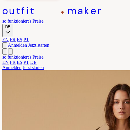
outfit
maker
so funktioniert's
Preise
DE
EN
FR
ES
PT
Anmelden
Jetzt starten
so funktioniert's
Preise
EN
FR
ES
PT
DE
Anmelden
Jetzt starten