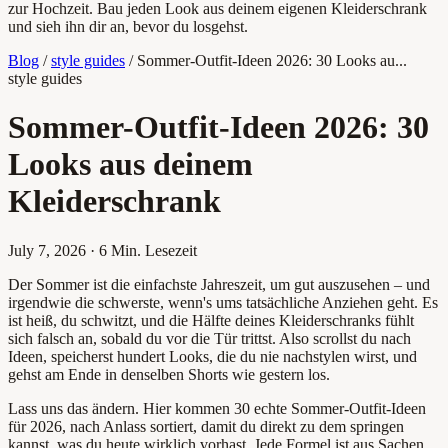
zur Hochzeit. Bau jeden Look aus deinem eigenen Kleiderschrank
und sieh ihn dir an, bevor du losgehst.
Blog
/
style guides
/
Sommer-Outfit-Ideen 2026: 30 Looks au...
style guides
Sommer-Outfit-Ideen 2026: 30
Looks aus deinem
Kleiderschrank
July 7, 2026
·
6 Min. Lesezeit
Der Sommer ist die einfachste Jahreszeit, um gut auszusehen – und
irgendwie die schwerste, wenn's ums tatsächliche Anziehen geht. Es
ist heiß, du schwitzt, und die Hälfte deines Kleiderschranks fühlt
sich falsch an, sobald du vor die Tür trittst. Also scrollst du nach
Ideen, speicherst hundert Looks, die du nie nachstylen wirst, und
gehst am Ende in denselben Shorts wie gestern los.
Lass uns das ändern. Hier kommen 30 echte Sommer-Outfit-Ideen
für 2026, nach Anlass sortiert, damit du direkt zu dem springen
kannst, was du heute wirklich vorhast. Jede Formel ist aus Sachen