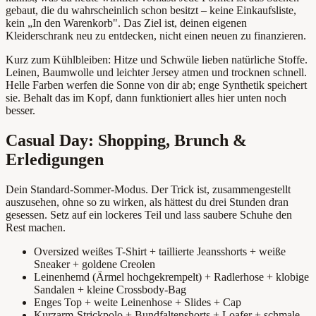
gebaut, die du wahrscheinlich schon besitzt – keine Einkaufsliste,
kein „In den Warenkorb". Das Ziel ist, deinen eigenen
Kleiderschrank neu zu entdecken, nicht einen neuen zu finanzieren.
Kurz zum Kühlbleiben: Hitze und Schwüle lieben natürliche Stoffe.
Leinen, Baumwolle und leichter Jersey atmen und trocknen schnell.
Helle Farben werfen die Sonne von dir ab; enge Synthetik speichert
sie. Behalt das im Kopf, dann funktioniert alles hier unten noch
besser.
Casual Day: Shopping, Brunch &
Erledigungen
Dein Standard-Sommer-Modus. Der Trick ist, zusammengestellt
auszusehen, ohne so zu wirken, als hättest du drei Stunden dran
gesessen. Setz auf ein lockeres Teil und lass saubere Schuhe den
Rest machen.
Oversized weißes T-Shirt + taillierte Jeansshorts + weiße
Sneaker + goldene Creolen
Leinenhemd (Ärmel hochgekrempelt) + Radlerhose + klobige
Sandalen + kleine Crossbody-Bag
Enges Top + weite Leinenhose + Slides + Cap
Kurzarm-Strickpolo + Bundfaltenshorts + Loafer + schmale