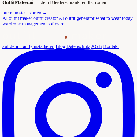
OutfitMaker.ai
— dein Kleiderschrank, endlich smart
premium-test starten →
AI outfit maker
outfit creator
AI outfit generator
what to wear today
wardrobe management software
outfit
maker
auf dem Handy installieren
Blog
Datenschutz
AGB
Kontakt