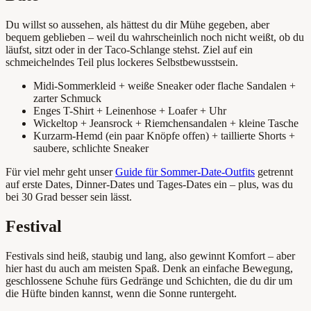
Du willst so aussehen, als hättest du dir Mühe gegeben, aber
bequem geblieben – weil du wahrscheinlich noch nicht weißt, ob du
läufst, sitzt oder in der Taco-Schlange stehst. Ziel auf ein
schmeichelndes Teil plus lockeres Selbstbewusstsein.
Midi-Sommerkleid + weiße Sneaker oder flache Sandalen +
zarter Schmuck
Enges T-Shirt + Leinenhose + Loafer + Uhr
Wickeltop + Jeansrock + Riemchensandalen + kleine Tasche
Kurzarm-Hemd (ein paar Knöpfe offen) + taillierte Shorts +
saubere, schlichte Sneaker
Für viel mehr geht unser
Guide für Sommer-Date-Outfits
getrennt
auf erste Dates, Dinner-Dates und Tages-Dates ein – plus, was du
bei 30 Grad besser sein lässt.
Festival
Festivals sind heiß, staubig und lang, also gewinnt Komfort – aber
hier hast du auch am meisten Spaß. Denk an einfache Bewegung,
geschlossene Schuhe fürs Gedränge und Schichten, die du dir um
die Hüfte binden kannst, wenn die Sonne runtergeht.