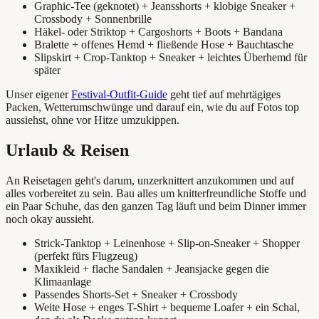
Graphic-Tee (geknotet) + Jeansshorts + klobige Sneaker +
Crossbody + Sonnenbrille
Häkel- oder Striktop + Cargoshorts + Boots + Bandana
Bralette + offenes Hemd + fließende Hose + Bauchtasche
Slipskirt + Crop-Tanktop + Sneaker + leichtes Überhemd für
später
Unser eigener
Festival-Outfit-Guide
geht tief auf mehrtägiges
Packen, Wetterumschwünge und darauf ein, wie du auf Fotos top
aussiehst, ohne vor Hitze umzukippen.
Urlaub & Reisen
An Reisetagen geht's darum, unzerknittert anzukommen und auf
alles vorbereitet zu sein. Bau alles um knitterfreundliche Stoffe und
ein Paar Schuhe, das den ganzen Tag läuft und beim Dinner immer
noch okay aussieht.
Strick-Tanktop + Leinenhose + Slip-on-Sneaker + Shopper
(perfekt fürs Flugzeug)
Maxikleid + flache Sandalen + Jeansjacke gegen die
Klimaanlage
Passendes Shorts-Set + Sneaker + Crossbody
Weite Hose + enges T-Shirt + bequeme Loafer + ein Schal,