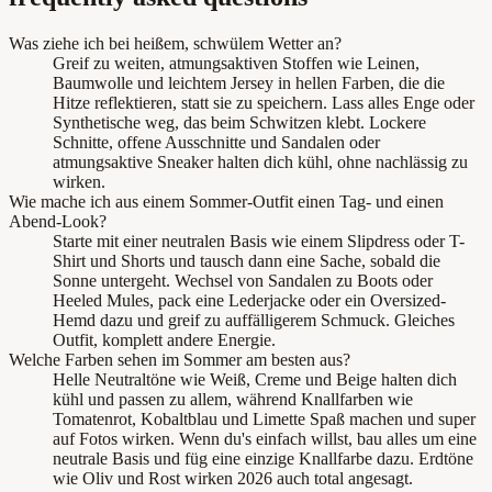
Was ziehe ich bei heißem, schwülem Wetter an?
Greif zu weiten, atmungsaktiven Stoffen wie Leinen,
Baumwolle und leichtem Jersey in hellen Farben, die die
Hitze reflektieren, statt sie zu speichern. Lass alles Enge oder
Synthetische weg, das beim Schwitzen klebt. Lockere
Schnitte, offene Ausschnitte und Sandalen oder
atmungsaktive Sneaker halten dich kühl, ohne nachlässig zu
wirken.
Wie mache ich aus einem Sommer-Outfit einen Tag- und einen
Abend-Look?
Starte mit einer neutralen Basis wie einem Slipdress oder T-
Shirt und Shorts und tausch dann eine Sache, sobald die
Sonne untergeht. Wechsel von Sandalen zu Boots oder
Heeled Mules, pack eine Lederjacke oder ein Oversized-
Hemd dazu und greif zu auffälligerem Schmuck. Gleiches
Outfit, komplett andere Energie.
Welche Farben sehen im Sommer am besten aus?
Helle Neutraltöne wie Weiß, Creme und Beige halten dich
kühl und passen zu allem, während Knallfarben wie
Tomatenrot, Kobaltblau und Limette Spaß machen und super
auf Fotos wirken. Wenn du's einfach willst, bau alles um eine
neutrale Basis und füg eine einzige Knallfarbe dazu. Erdtöne
wie Oliv und Rost wirken 2026 auch total angesagt.