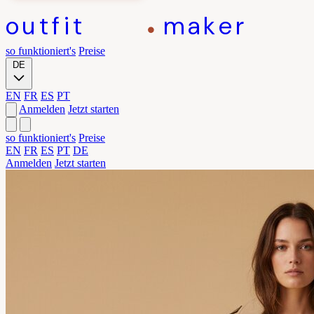
outfit
maker
so funktioniert's
Preise
DE
EN
FR
ES
PT
Anmelden
Jetzt starten
so funktioniert's
Preise
EN
FR
ES
PT
DE
Anmelden
Jetzt starten