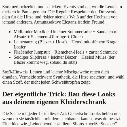
Sommerhochzeiten und schickere Events sind da, wo die Leute am
meisten in Panik geraten. Die Regeln: Respektier den Dresscode,
plan für die Hitze und riskier niemals Weiß auf der Hochzeit von
jemand anderem. Atmungsaktive Eleganz ist dein Freund.
Midi- oder Maxikleid in einer Sommerfarbe + Sandalen mit
Absatz + Statement-Ohrringe + Clutch
Leinenanzug (Blazer + Hose) + Hemd mit offenem Kragen +
Loafer
Fließender Jumpsuit + Riemchen-Heels + zarter Schmuck
Seidiges Slipdress + leichter Blazer + Heeled Mules (der
Blazer kommt weg, sobald du sitzt)
Stoff-Hinweis: Leinen und leichte Mischgewebe retten dich
draußen. Vermeide schwere Synthetik, die Hitze speichert, und wähl
einen Stoff, der nicht jeden Schweißtropfen zeigt.
Der eigentliche Trick: Bau diese Looks
aus deinem eigenen Kleiderschrank
Die Sache mit jeder Liste dieser Art: Generische Looks helfen nur,
wenn du sie tatsächlich mit dem nachbauen kannst, was du besitzt.
Eine Idee wie „Leinenhemd + taillierte Shorts + weiße Sneaker"