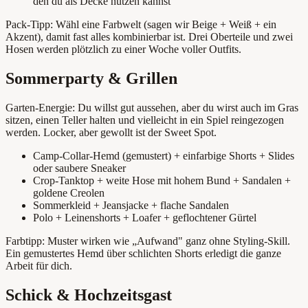
den du als Decke nutzen kannst
Pack-Tipp: Wähl eine Farbwelt (sagen wir Beige + Weiß + ein
Akzent), damit fast alles kombinierbar ist. Drei Oberteile und zwei
Hosen werden plötzlich zu einer Woche voller Outfits.
Sommerparty & Grillen
Garten-Energie: Du willst gut aussehen, aber du wirst auch im Gras
sitzen, einen Teller halten und vielleicht in ein Spiel reingezogen
werden. Locker, aber gewollt ist der Sweet Spot.
Camp-Collar-Hemd (gemustert) + einfarbige Shorts + Slides
oder saubere Sneaker
Crop-Tanktop + weite Hose mit hohem Bund + Sandalen +
goldene Creolen
Sommerkleid + Jeansjacke + flache Sandalen
Polo + Leinenshorts + Loafer + geflochtener Gürtel
Farbtipp: Muster wirken wie „Aufwand" ganz ohne Styling-Skill.
Ein gemustertes Hemd über schlichten Shorts erledigt die ganze
Arbeit für dich.
Schick & Hochzeitsgast