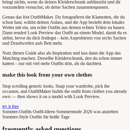
bringt nichts, wenn du deinen Kleiderschrank anblinzelst und dir
vorzustellen versuchst, ob deine Sachen zusammenpassen.
Genau das löst OutfitMaker. Du fotografierst die Klamotten, die du
schon hast, wählst deinen Anlass, und die App bezieht dein lokales
Wetter mit ein, um echte Outfits aus deinen echten Teilen zu bauen.
Dann rendert Look Preview das Outfit an einem Model, damit du es
siehst, bevor du dich festlegst – kein Anprobieren von sechs Sachen
und Draufwerfen aufs Bett mehr.
Nutz diesen Guide also als Inspiration und lass dann die App das
Matching machen. Derselbe Kleiderschrank, den du schon immer
hattest – nur mit viel mehr Outfits drin, als du dachtest.
make this look from your own clothes
Stop scrolling generic looks. Snap your wardrobe, pick the
occasion, and OutfitMaker builds the outfit from clothes you already
own — then shows it on a model with Look Preview.
try it free
Sommer-Outfits
Outfit-Ideen
Sommermode 2026
was anziehen
Sommer-Style
Outfits für heiße Tage
frequently asked questions