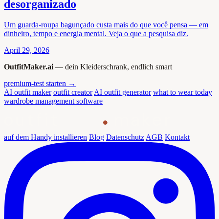
desorganizado
Um guarda-roupa bagunçado custa mais do que você pensa — em
dinheiro, tempo e energia mental. Veja o que a pesquisa diz.
April 29, 2026
OutfitMaker.ai
— dein Kleiderschrank, endlich smart
premium-test starten →
AI outfit maker
outfit creator
AI outfit generator
what to wear today
wardrobe management software
outfit
maker
auf dem Handy installieren
Blog
Datenschutz
AGB
Kontakt