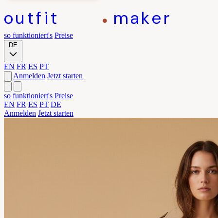
outfit
maker
so funktioniert's
Preise
DE
EN
FR
ES
PT
Anmelden
Jetzt starten
so funktioniert's
Preise
EN
FR
ES
PT
DE
Anmelden
Jetzt starten