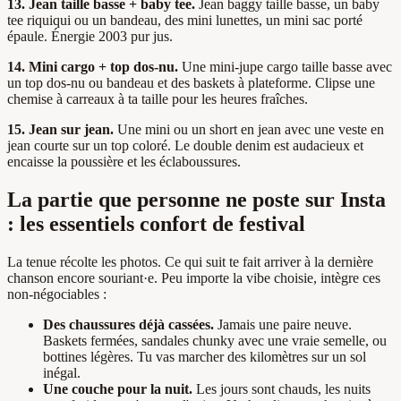
13. Jean taille basse + baby tee.
Jean baggy taille basse, un baby
tee riquiqui ou un bandeau, des mini lunettes, un mini sac porté
épaule. Énergie 2003 pur jus.
14. Mini cargo + top dos-nu.
Une mini-jupe cargo taille basse avec
un top dos-nu ou bandeau et des baskets à plateforme. Clipse une
chemise à carreaux à ta taille pour les heures fraîches.
15. Jean sur jean.
Une mini ou un short en jean avec une veste en
jean courte sur un top coloré. Le double denim est audacieux et
encaisse la poussière et les éclaboussures.
La partie que personne ne poste sur Insta
: les essentiels confort de festival
La tenue récolte les photos. Ce qui suit te fait arriver à la dernière
chanson encore souriant·e. Peu importe la vibe choisie, intègre ces
non-négociables :
Des chaussures déjà cassées.
Jamais une paire neuve.
Baskets fermées, sandales chunky avec une vraie semelle, ou
bottines légères. Tu vas marcher des kilomètres sur un sol
inégal.
Une couche pour la nuit.
Les jours sont chauds, les nuits