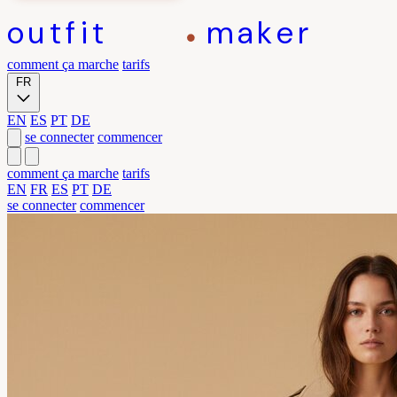
outfit
maker
comment ça marche
tarifs
FR
EN
ES
PT
DE
se connecter
commencer
comment ça marche
tarifs
EN
FR
ES
PT
DE
se connecter
commencer