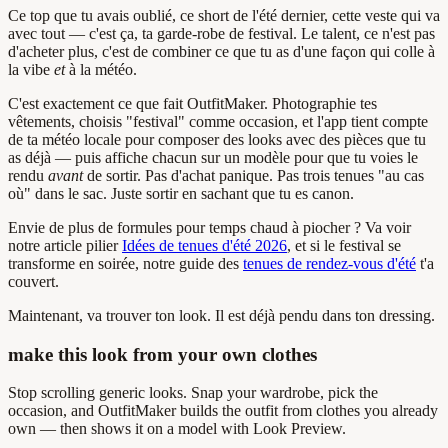
Ce top que tu avais oublié, ce short de l'été dernier, cette veste qui va
avec tout — c'est ça, ta garde-robe de festival. Le talent, ce n'est pas
d'acheter plus, c'est de combiner ce que tu as d'une façon qui colle à
la vibe
et
à la météo.
C'est exactement ce que fait OutfitMaker. Photographie tes
vêtements, choisis "festival" comme occasion, et l'app tient compte
de ta météo locale pour composer des looks avec des pièces que tu
as déjà — puis affiche chacun sur un modèle pour que tu voies le
rendu
avant
de sortir. Pas d'achat panique. Pas trois tenues "au cas
où" dans le sac. Juste sortir en sachant que tu es canon.
Envie de plus de formules pour temps chaud à piocher ? Va voir
notre article pilier
Idées de tenues d'été 2026
, et si le festival se
transforme en soirée, notre guide des
tenues de rendez-vous d'été
t'a
couvert.
Maintenant, va trouver ton look. Il est déjà pendu dans ton dressing.
make this look from your own clothes
Stop scrolling generic looks. Snap your wardrobe, pick the
occasion, and OutfitMaker builds the outfit from clothes you already
own — then shows it on a model with Look Preview.