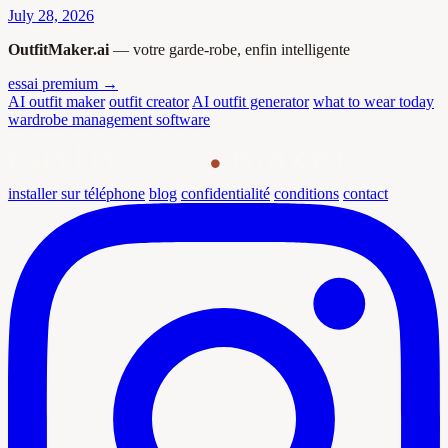
July 28, 2026
OutfitMaker.ai
— votre garde-robe, enfin intelligente
essai premium →
AI outfit maker
outfit creator
AI outfit generator
what to wear today
wardrobe management software
outfit
maker
installer sur téléphone
blog
confidentialité
conditions
contact