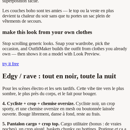
superposition facile.
Les couches boho sont tes amies — le top ou la veste en plus
devient ta chaleur du soir sans que tu portes un sac plein de
vêtements de secours.
make this look from your own clothes
Stop scrolling generic looks. Snap your wardrobe, pick the
occasion, and OutfitMaker builds the outfit from clothes you already
own — then shows it on a model with Look Preview.
try it free
Edgy / rave : tout en noir, toute la nuit
Pour les scènes électro et les sets tardifs. Cette vibe tire vers le plus
sombre, le plus près du corps, et le fait pour bouger.
4. Cycliste + crop + chemise oversize.
Cycliste noir, un crop
sporty, et une chemise oversize en mesh ou boutonnée laissée
ouverte. Bouge librement, danse à fond, reste au frais.
5. Pantalon cargo + crop top.
Cargo utilitaire (bonus : de vraies
poches), un crop ajusté, baskets chunky ou bottines. Pratique
et
ça a