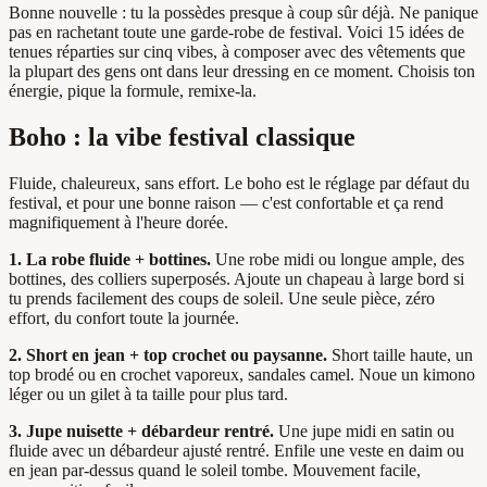
Bonne nouvelle : tu la possèdes presque à coup sûr déjà. Ne panique
pas en rachetant toute une garde-robe de festival. Voici 15 idées de
tenues réparties sur cinq vibes, à composer avec des vêtements que
la plupart des gens ont dans leur dressing en ce moment. Choisis ton
énergie, pique la formule, remixe-la.
Boho : la vibe festival classique
Fluide, chaleureux, sans effort. Le boho est le réglage par défaut du
festival, et pour une bonne raison — c'est confortable et ça rend
magnifiquement à l'heure dorée.
1. La robe fluide + bottines.
Une robe midi ou longue ample, des
bottines, des colliers superposés. Ajoute un chapeau à large bord si
tu prends facilement des coups de soleil. Une seule pièce, zéro
effort, du confort toute la journée.
2. Short en jean + top crochet ou paysanne.
Short taille haute, un
top brodé ou en crochet vaporeux, sandales camel. Noue un kimono
léger ou un gilet à ta taille pour plus tard.
3. Jupe nuisette + débardeur rentré.
Une jupe midi en satin ou
fluide avec un débardeur ajusté rentré. Enfile une veste en daim ou
en jean par-dessus quand le soleil tombe. Mouvement facile,