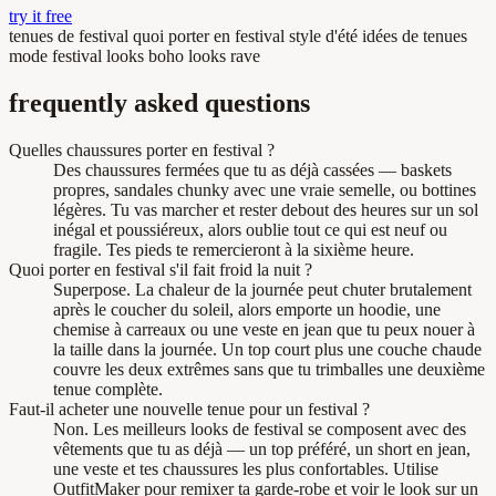
try it free
tenues de festival
quoi porter en festival
style d'été
idées de tenues
mode festival
looks boho
looks rave
frequently asked questions
Quelles chaussures porter en festival ?
Des chaussures fermées que tu as déjà cassées — baskets
propres, sandales chunky avec une vraie semelle, ou bottines
légères. Tu vas marcher et rester debout des heures sur un sol
inégal et poussiéreux, alors oublie tout ce qui est neuf ou
fragile. Tes pieds te remercieront à la sixième heure.
Quoi porter en festival s'il fait froid la nuit ?
Superpose. La chaleur de la journée peut chuter brutalement
après le coucher du soleil, alors emporte un hoodie, une
chemise à carreaux ou une veste en jean que tu peux nouer à
la taille dans la journée. Un top court plus une couche chaude
couvre les deux extrêmes sans que tu trimballes une deuxième
tenue complète.
Faut-il acheter une nouvelle tenue pour un festival ?
Non. Les meilleurs looks de festival se composent avec des
vêtements que tu as déjà — un top préféré, un short en jean,
une veste et tes chaussures les plus confortables. Utilise
OutfitMaker pour remixer ta garde-robe et voir le look sur un