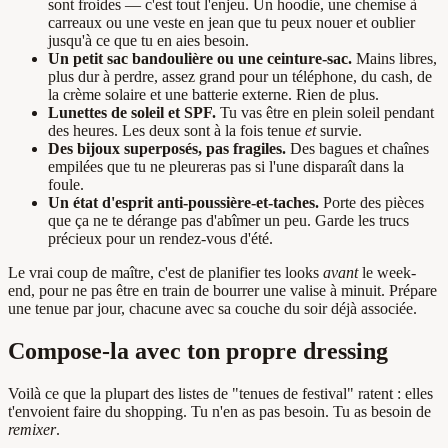
sont froides — c'est tout l'enjeu. Un hoodie, une chemise à
carreaux ou une veste en jean que tu peux nouer et oublier
jusqu'à ce que tu en aies besoin.
Un petit sac bandoulière ou une ceinture-sac.
Mains libres,
plus dur à perdre, assez grand pour un téléphone, du cash, de
la crème solaire et une batterie externe. Rien de plus.
Lunettes de soleil et SPF.
Tu vas être en plein soleil pendant
des heures. Les deux sont à la fois tenue
et
survie.
Des bijoux superposés, pas fragiles.
Des bagues et chaînes
empilées que tu ne pleureras pas si l'une disparaît dans la
foule.
Un état d'esprit anti-poussière-et-taches.
Porte des pièces
que ça ne te dérange pas d'abîmer un peu. Garde les trucs
précieux pour un rendez-vous d'été.
Le vrai coup de maître, c'est de planifier tes looks
avant
le week-
end, pour ne pas être en train de bourrer une valise à minuit. Prépare
une tenue par jour, chacune avec sa couche du soir déjà associée.
Compose-la avec ton propre dressing
Voilà ce que la plupart des listes de "tenues de festival" ratent : elles
t'envoient faire du shopping. Tu n'en as pas besoin. Tu as besoin de
remixer
.