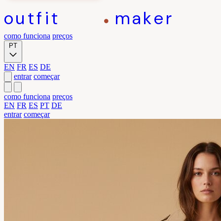
outfit
maker
como funciona
preços
PT
EN
FR
ES
DE
entrar
começar
como funciona
preços
EN
FR
ES
PT
DE
entrar
começar