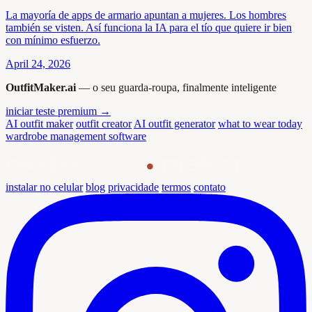
La mayoría de apps de armario apuntan a mujeres. Los hombres
también se visten. Así funciona la IA para el tío que quiere ir bien
con mínimo esfuerzo.
April 24, 2026
OutfitMaker.ai
— o seu guarda-roupa, finalmente inteligente
iniciar teste premium →
AI outfit maker
outfit creator
AI outfit generator
what to wear today
wardrobe management software
outfit
maker
instalar no celular
blog
privacidade
termos
contato