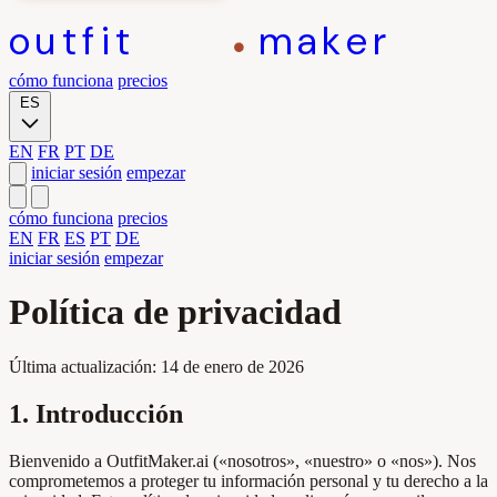
outfit
maker
cómo funciona
precios
ES
EN
FR
PT
DE
iniciar sesión
empezar
cómo funciona
precios
EN
FR
ES
PT
DE
iniciar sesión
empezar
Política de privacidad
Última actualización: 14 de enero de 2026
1. Introducción
Bienvenido a OutfitMaker.ai («nosotros», «nuestro» o «nos»). Nos
comprometemos a proteger tu información personal y tu derecho a la