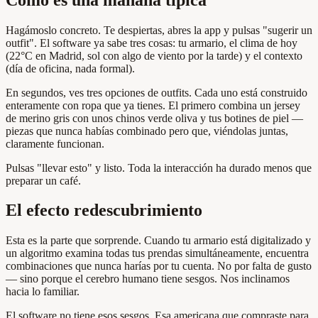
Hagámoslo concreto. Te despiertas, abres la app y pulsas "sugerir un
outfit". El software ya sabe tres cosas: tu armario, el clima de hoy
(22°C en Madrid, sol con algo de viento por la tarde) y el contexto
(día de oficina, nada formal).
En segundos, ves tres opciones de outfits. Cada uno está construido
enteramente con ropa que ya tienes. El primero combina un jersey
de merino gris con unos chinos verde oliva y tus botines de piel —
piezas que nunca habías combinado pero que, viéndolas juntas,
claramente funcionan.
Pulsas "llevar esto" y listo. Toda la interacción ha durado menos que
preparar un café.
El efecto redescubrimiento
Esta es la parte que sorprende. Cuando tu armario está digitalizado y
un algoritmo examina todas tus prendas simultáneamente, encuentra
combinaciones que nunca harías por tu cuenta. No por falta de gusto
— sino porque el cerebro humano tiene sesgos. Nos inclinamos
hacia lo familiar.
El software no tiene esos sesgos. Esa americana que compraste para