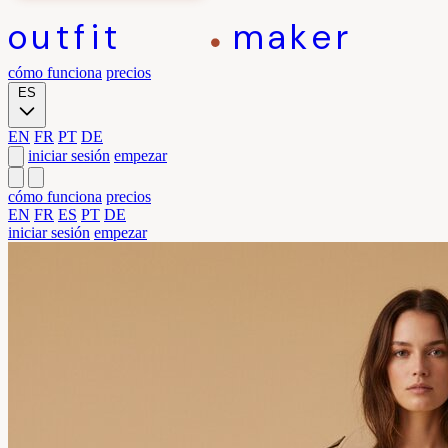
outfit
maker
cómo funciona
precios
ES
EN
FR
PT
DE
iniciar sesión
empezar
cómo funciona
precios
EN
FR
ES
PT
DE
iniciar sesión
empezar