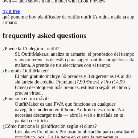
own — then shows it on a model with Look Preview.
try it free
qué ponerme hoy
planificador de outfits
outfit IA
rutina mañana
app
armario
frequently asked questions
¿Puede la IA elegir mi outfit?
Sí. OutfitMaker.ai analiza tu armario, el pronóstico del tiempo
y tus preferencias de estilo para sugerir outfits completos cada
mañana. Aprende de tus elecciones con el tiempo.
¿Es gratis OutfitMaker?
El plan gratuito incluye 50 prendas y 3 sugerencias IA al día
sin tarjeta de crédito. Premium (7,99 €/mes) y Pro (14,99
€/mes) desbloquean más prendas, estilismo según el clima y
prueba virtual.
¿Funciona en mi móvil?
OutfitMaker es una PWA que funciona en cualquier
navegador moderno en iPhone, Android o escritorio. No
necesitas descargar nada — abre la web e instálala en tu
pantalla de inicio.
¿Cómo funciona la planificación según el clima?
Los planes Premium y Pro usan tu ubicación para consultar el
pronóstico local. La IA tiene en cuenta la temperatura,